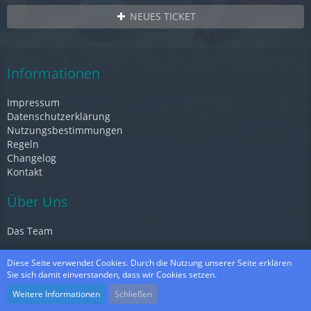
NEUES TICKET
Informationen
Impressum
Datenschutzerklärung
Nutzungsbestimmungen
Regeln
Changelog
Kontakt
Über Uns
Das Team
Diese Seite verwendet Cookies. Durch die Nutzung unserer Seite erklären
Ticketsystem
, entwickelt von
Darkwood.Design
Sie sich damit einverstanden, dass wir Cookies setzen.
Community-Software:
WoltLab Suite™
Weitere Informationen
Schließen