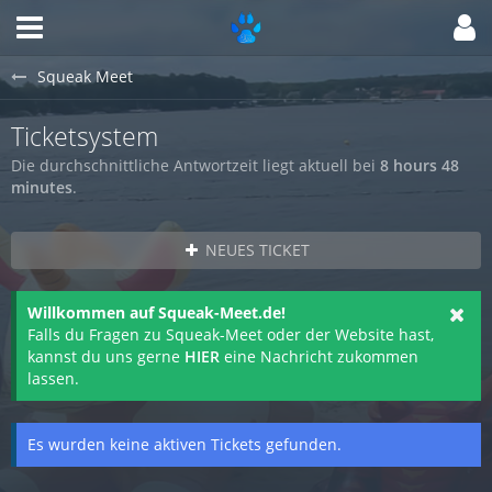
Squeak Meet
Ticketsystem
Die durchschnittliche Antwortzeit liegt aktuell bei
8 hours 48
minutes
.
NEUES TICKET
Willkommen auf Squeak-Meet.de!
Falls du Fragen zu Squeak-Meet oder der Website hast,
kannst du uns gerne
HIER
eine Nachricht zukommen
lassen.
Es wurden keine aktiven Tickets gefunden.